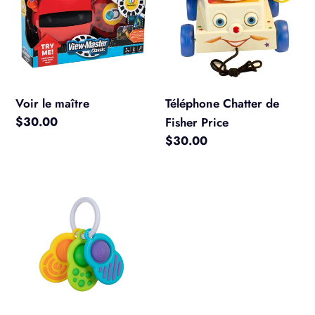
Fisher
Price
Voir le maître
Téléphone Chatter de
Prix
$30.00
Fisher Price
normal
Prix
$30.00
normal
Embrayage
à
fossettes