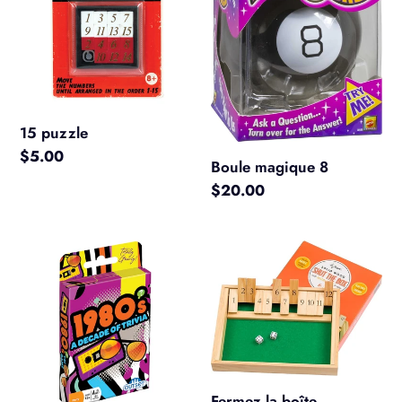
15 puzzle
Prix
$5.00
Boule magique 8
normal
Prix
$20.00
normal
1980
Fermez
Une
la
décennie
boîte
d'anecdotes
Fermez la boîte