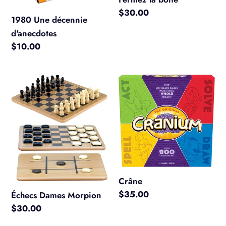
Prix
$30.00
1980 Une décennie
normal
d'anecdotes
Prix
$10.00
normal
Échecs
Crâne
Dames
Morpion
Crâne
Prix
$35.00
Échecs Dames Morpion
normal
Prix
$30.00
normal