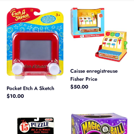
e
c
Pocket
Caisse
Etch
enregistreuse
t
A
Fisher
Sketch
Price
i
o
n
Caisse enregistreuse
:
Fisher Price
Prix
$50.00
Pocket Etch A Sketch
normal
Prix
$10.00
normal
15
Boule
puzzle
magique
8