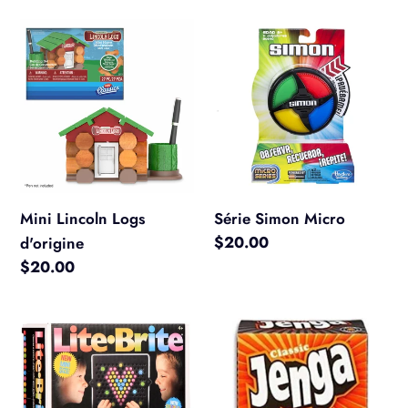
Mini
Série
Lincoln
Simon
Logs
Micro
d'origine
Mini Lincoln Logs
Série Simon Micro
Prix
$20.00
d'origine
normal
Prix
$20.00
normal
Lite
Jenga
Brite
Mini