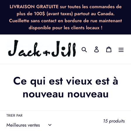
Passer
LIVRAISON GRATUITE sur toutes les commandes de
au
plus de 100$ (avant taxes) partout au Canada.
contenu
Cueillette sans contact en bordure de rue maintenant
disponible pour les clients locaux !
Rechercher
Se connecter
Panier
C
Ce qui est vieux est à
o
nouveau nouveau
l
l
TRIER PAR
15 produits