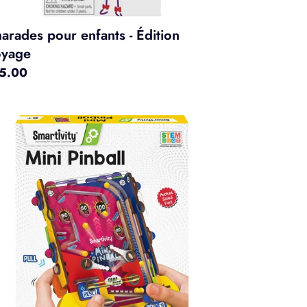
arades pour enfants - Édition
yage
x
5.00
rmal
ni
pper
rtivity