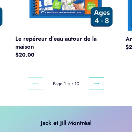
Le repéreur d'eau autour de la
An
maison
Pri
$2
Prix
$20.00
no
normal
Page 1 sur 10
PAGE
PAGE
PRÉCÉDENTE
SUIVANTE
Jack et Jill Montréal