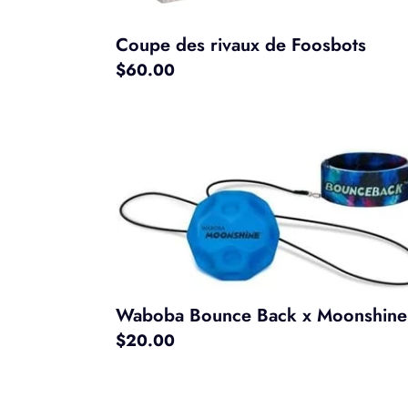
Coupe des rivaux de Foosbots
Prix
$60.00
normal
Waboba
Bounce
Back
x
Moonshine
Waboba Bounce Back x Moonshine
Prix
$20.00
normal