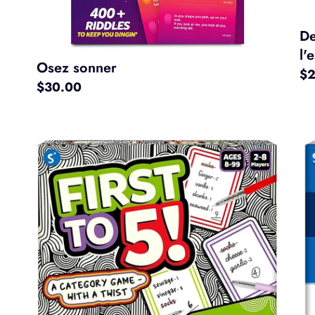
De
l'
Osez sonner
Pri
$2
Prix
$30.00
no
normal
Premier
C'e
à
im
5