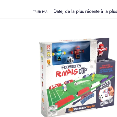
TRIER PAR
Coupe
des
rivaux
de
Foosbots