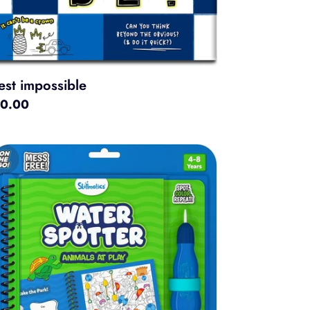
est impossible
x
0.00
rmal
imaux
servateurs
eau