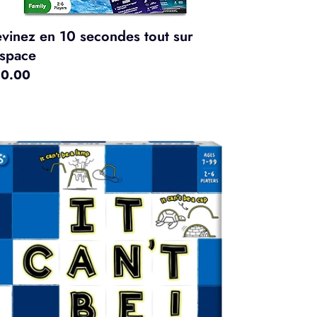
vinez en 10 secondes tout sur
espace
x
0.00
rmal
st
possible