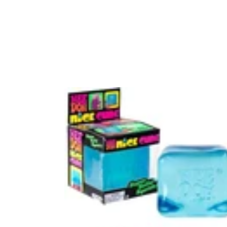
Needoh
Nice
Cube