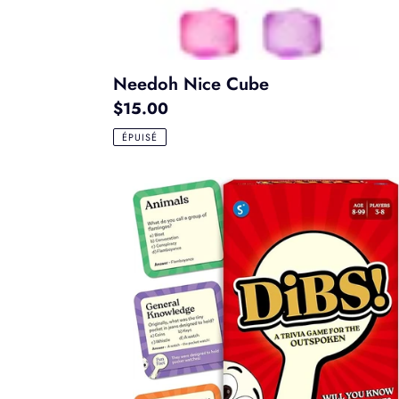
Needoh Nice Cube
Prix
$15.00
normal
ÉPUISÉ
Dibs