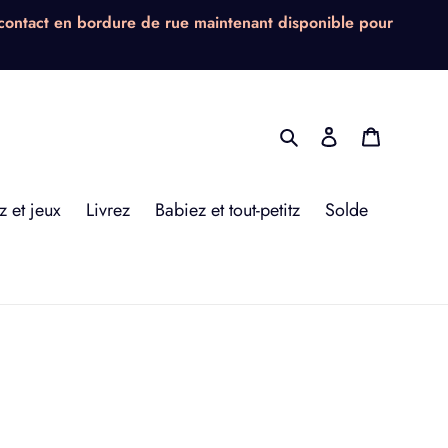
contact en bordure de rue maintenant disponible pour
Rechercher
Se connecter
Panier
z et jeux
Livrez
Babiez et tout-petitz
Solde